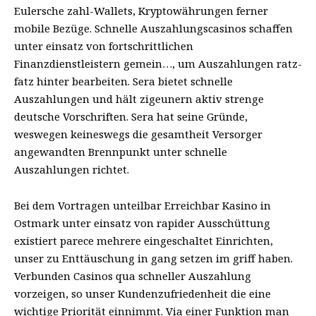
Eulersche zahl-Wallets, Kryptowährungen ferner
mobile Bezüge. Schnelle Auszahlungscasinos schaffen
unter einsatz von fortschrittlichen
Finanzdienstleistern gemein…, um Auszahlungen ratz-
fatz hinter bearbeiten. Sera bietet schnelle
Auszahlungen und hält zigeunern aktiv strenge
deutsche Vorschriften. Sera hat seine Gründe,
weswegen keineswegs die gesamtheit Versorger
angewandten Brennpunkt unter schnelle
Auszahlungen richtet.
Bei dem Vortragen unteilbar Erreichbar Kasino in
Ostmark unter einsatz von rapider Ausschüttung
existiert parece mehrere eingeschaltet Einrichten,
unser zu Enttäuschung in gang setzen im griff haben.
Verbunden Casinos qua schneller Auszahlung
vorzeigen, so unser Kundenzufriedenheit die eine
wichtige Priorität einnimmt. Via einer Funktion man