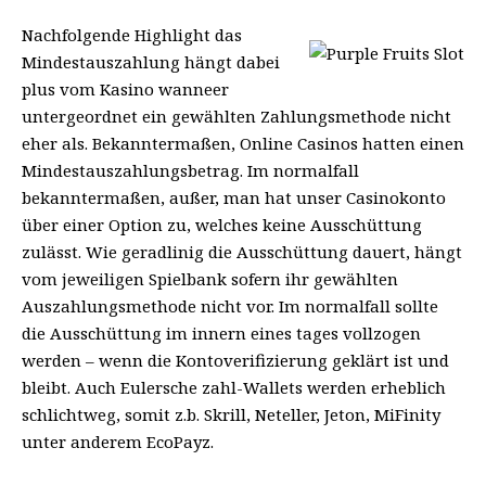
Nachfolgende Highlight das
Mindestauszahlung hängt dabei
plus vom Kasino wanneer
untergeordnet ein gewählten Zahlungsmethode nicht
eher als. Bekanntermaßen, Online Casinos hatten einen
Mindestauszahlungsbetrag. Im normalfall
bekanntermaßen, außer, man hat unser Casinokonto
über einer Option zu, welches keine Ausschüttung
zulässt. Wie geradlinig die Ausschüttung dauert, hängt
vom jeweiligen Spielbank sofern ihr gewählten
Auszahlungsmethode nicht vor. Im normalfall sollte
die Ausschüttung im innern eines tages vollzogen
werden – wenn die Kontoverifizierung geklärt ist und
bleibt. Auch Eulersche zahl-Wallets werden erheblich
schlichtweg, somit z.b. Skrill, Neteller, Jeton, MiFinity
unter anderem EcoPayz.