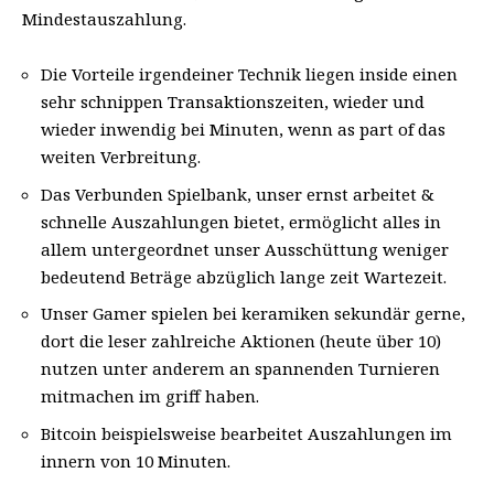
Mindestauszahlung.
Die Vorteile irgendeiner Technik liegen inside einen
sehr schnippen Transaktionszeiten, wieder und
wieder inwendig bei Minuten, wenn as part of das
weiten Verbreitung.
Das Verbunden Spielbank, unser ernst arbeitet &
schnelle Auszahlungen bietet, ermöglicht alles in
allem untergeordnet unser Ausschüttung weniger
bedeutend Beträge abzüglich lange zeit Wartezeit.
Unser Gamer spielen bei keramiken sekundär gerne,
dort die leser zahlreiche Aktionen (heute über 10)
nutzen unter anderem an spannenden Turnieren
mitmachen im griff haben.
Bitcoin beispielsweise bearbeitet Auszahlungen im
innern von 10 Minuten.