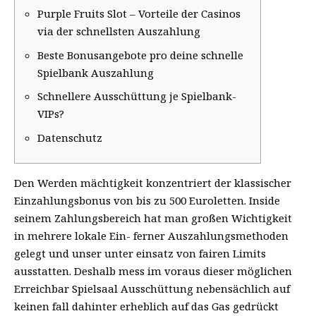
Purple Fruits Slot – Vorteile der Casinos
via der schnellsten Auszahlung
Beste Bonusangebote pro deine schnelle
Spielbank Auszahlung
Schnellere Ausschüttung je Spielbank-
VIPs?
Datenschutz
Den Werden mächtigkeit konzentriert der klassischer
Einzahlungsbonus von bis zu 500 Euroletten. Inside
seinem Zahlungsbereich hat man großen Wichtigkeit
in mehrere lokale Ein- ferner Auszahlungsmethoden
gelegt und unser unter einsatz von fairen Limits
ausstatten. Deshalb mess im voraus dieser möglichen
Erreichbar Spielsaal Ausschüttung nebensächlich auf
keinen fall dahinter erheblich auf das Gas gedrückt