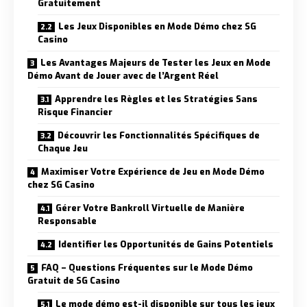
Gratuitement
Les Jeux Disponibles en Mode Démo chez SG
Casino
Les Avantages Majeurs de Tester les Jeux en Mode
Démo Avant de Jouer avec de l’Argent Réel
Apprendre les Règles et les Stratégies Sans
Risque Financier
Découvrir les Fonctionnalités Spécifiques de
Chaque Jeu
Maximiser Votre Expérience de Jeu en Mode Démo
chez SG Casino
Gérer Votre Bankroll Virtuelle de Manière
Responsable
Identifier les Opportunités de Gains Potentiels
FAQ – Questions Fréquentes sur le Mode Démo
Gratuit de SG Casino
Le mode démo est-il disponible sur tous les jeux