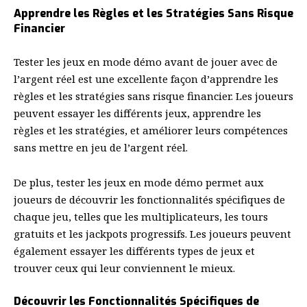
Apprendre les Règles et les Stratégies Sans Risque
Financier
Tester les jeux en mode démo avant de jouer avec de
l’argent réel est une excellente façon d’apprendre les
règles et les stratégies sans risque financier. Les joueurs
peuvent essayer les différents jeux, apprendre les
règles et les stratégies, et améliorer leurs compétences
sans mettre en jeu de l’argent réel.
De plus, tester les jeux en mode démo permet aux
joueurs de découvrir les fonctionnalités spécifiques de
chaque jeu, telles que les multiplicateurs, les tours
gratuits et les jackpots progressifs. Les joueurs peuvent
également essayer les différents types de jeux et
trouver ceux qui leur conviennent le mieux.
Découvrir les Fonctionnalités Spécifiques de