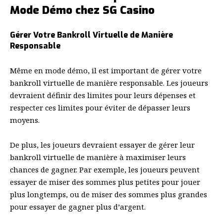
Mode Démo chez SG Casino
Gérer Votre Bankroll Virtuelle de Manière
Responsable
Même en mode démo, il est important de gérer votre
bankroll virtuelle de manière responsable. Les joueurs
devraient définir des limites pour leurs dépenses et
respecter ces limites pour éviter de dépasser leurs
moyens.
De plus, les joueurs devraient essayer de gérer leur
bankroll virtuelle de manière à maximiser leurs
chances de gagner. Par exemple, les joueurs peuvent
essayer de miser des sommes plus petites pour jouer
plus longtemps, ou de miser des sommes plus grandes
pour essayer de gagner plus d’argent.