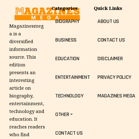
Categories
Quick Links
BIOGRAPHY
ABOUT US
Magazinesmeg
a is a
BUSINESS
CONTACT US
diversified
information
source. This
EDUCATION
DISCLAIMER
edition
presents an
ENTERTAINMENT
PRIVACY POLICY
interesting
article on
TECHNOLOGY
MAGAZINES MEGA
biography,
entertainment,
technology and
OTHER
education. It
reaches readers
CONTACT US
who find