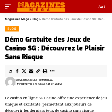
Aa
Magazines Mega
>
Blog
>
Démo Gratuite des Jeux de Casino SG : Découvrez le Plaisir Sans Risque
BLOG
Démo Gratuite des Jeux de
Casino SG : Découvrez le Plaisir
Sans Risque
MAGAZINES MEGA
10 MIN READ
LAST UPDATED: 2026/01/28 AT 12:46 PM
Le casino en ligne SG Casino offre une expérience de jeu
unique et excitante, permettant aux joueurs de
découvrir les derniers jeux de casino sans risque