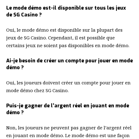
Le mode démo est-il disponible sur tous les jeux
de SG Casino ?
Oui, le mode démo est disponible sur la plupart des
jeux de SG Casino. Cependant, il est possible que
certains jeux ne soient pas disponibles en mode démo.
Ai-je besoin de créer un compte pour jouer en mode
démo ?
Oui, les joueurs doivent créer un compte pour jouer en
mode démo chez SG Casino.
Puis-je gagner de l’argent réel en jouant en mode
démo ?
Non, les joueurs ne peuvent pas gagner de l’argent réel
en jouant en mode démo. Le mode démo est une façon