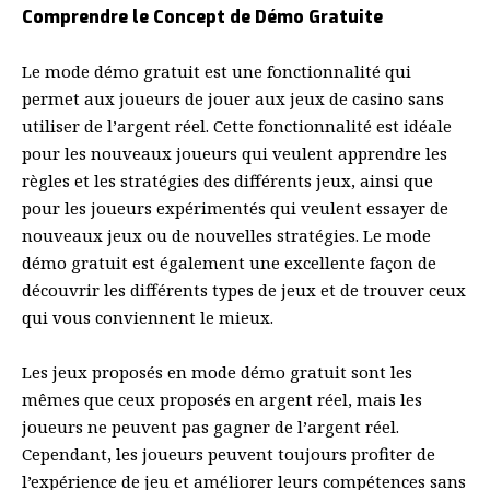
Comprendre le Concept de Démo Gratuite
Le mode démo gratuit est une fonctionnalité qui
permet aux joueurs de jouer aux jeux de casino sans
utiliser de l’argent réel. Cette fonctionnalité est idéale
pour les nouveaux joueurs qui veulent apprendre les
règles et les stratégies des différents jeux, ainsi que
pour les joueurs expérimentés qui veulent essayer de
nouveaux jeux ou de nouvelles stratégies. Le mode
démo gratuit est également une excellente façon de
découvrir les différents types de jeux et de trouver ceux
qui vous conviennent le mieux.
Les jeux proposés en mode démo gratuit sont les
mêmes que ceux proposés en argent réel, mais les
joueurs ne peuvent pas gagner de l’argent réel.
Cependant, les joueurs peuvent toujours profiter de
l’expérience de jeu et améliorer leurs compétences sans