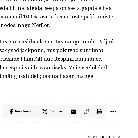
da lihtne jälgida, seega on see algajatele hea
ttu on neil 100% tasuta keerutuste pakkumiste
inodes, nagu NetBet.
utusi või cashback-venitusmängutunde. Paljud
saegsed jackpotid, mis pakuvad suurimat
eidsime Flame'ilt uue Respini, kui mõned
da respini võidu saamiseks. Meie veebilehel
i mängusaitidelt; tasuta hasartmänge
Facebook
Twitter
NEXT ARTICLE