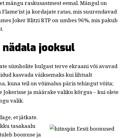
 taset mängu raskusastmest eemal. Mängul on
Flame'ist ja kordajate ratas, mis suurendavad
ames Joker Blitzi RTP on umbes 96%, mis pakub
t.
 nädala jooksul
te sümbolite hulgast terve ekraani või avavad
võidud kasvada väiksemaks kui lihtsalt
a, kuna teil on võimalus päris tehingut võita;
e Jokerisse ja määrake valiku kõrgus – kui olete
ogu valik.
ge, et jätkate.
ikku tasakaalu
tuleb boonuse ja