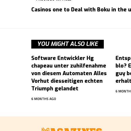
Casinos one to Deal with Boku in the 
YOU MIGHT ALSO LIKE
Software Entwickler Hg
Entsp
chapeau unter zuhilfenahme
blo? 
von diesem Automaten Alles
guy b
Vorhut diesseitigen echten
erhal
Triumph gelandet
6 MONTH
6 MONTHS AGO