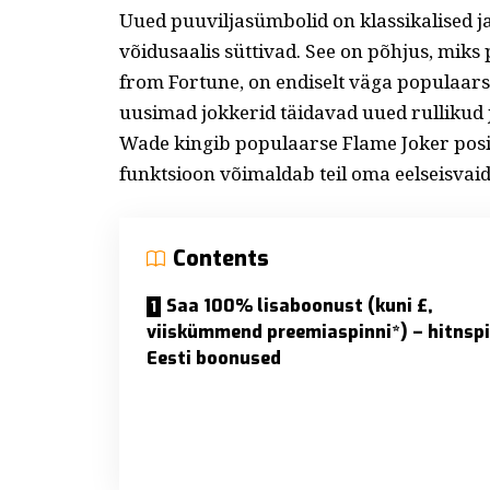
Uued puuviljasümbolid on klassikalised j
võidusaalis süttivad. See on põhjus, mik
from Fortune, on endiselt väga populaars
uusimad jokkerid täidavad uued rullikud ja
Wade kingib populaarse Flame Joker pos
funktsioon võimaldab teil oma eelseisvai
Contents
Saa 100% lisaboonust (kuni £,
viiskümmend preemiaspinni*) – hitnsp
Eesti boonused